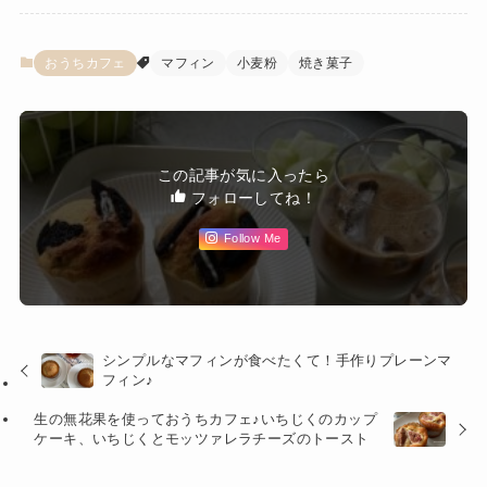
おうちカフェ
マフィン
小麦粉
焼き菓子
この記事が気に入ったら
フォローしてね！
Follow Me
シンプルなマフィンが食べたくて！手作りプレーンマ
フィン♪
生の無花果を使っておうちカフェ♪いちじくのカップ
ケーキ、いちじくとモッツァレラチーズのトースト